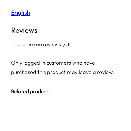
n
English
d
e
Reviews
S
There are no reviews yet.
q
u
Only logged in customers who have
a
purchased this product may leave a review.
r
e
Related products
q
u
a
n
t