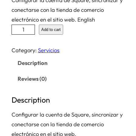
Configurar la cuenta de Square, sincronizar y
conectarse con la tienda de comercio
electrónico en el sitio web. English
C
Add to cart
o
n
Category:
Servicios
f
Description
i
g
Reviews (0)
u
r
Description
a
Configurar la cuenta de Square, sincronizar y
c
conectarse con la tienda de comercio
i
electrónico en el sitio web.
ó